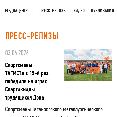
НАШИ ЛЮДИ
МЕДИАЦЕНТР
ПРЕСС-РЕЛИЗЫ
ВИДЕО
ПУБЛИКАЦИИ
ОКРУЖАЮЩАЯ СРЕДА
МЕДИАЦЕНТР
ПРЕСС-РЕЛИЗЫ
ЗАКУПКИ
03.06.2026
Спортсмены
ТАГМЕТа в 15-й раз
победили на играх
Спартакиады
трудящихся Дона
Спортсмены Таганрогского металлургического