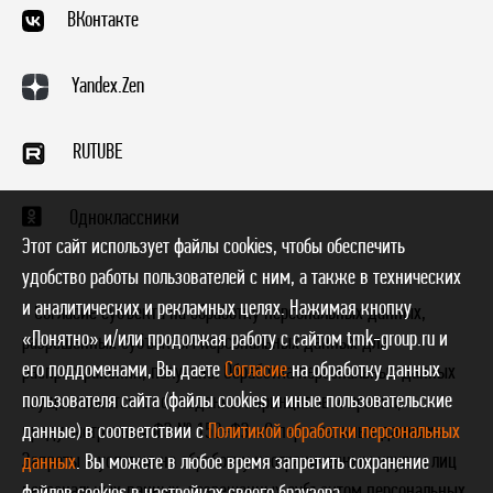
ВКонтакте
Yandex.Zen
RUTUBE
Одноклассники
Этот сайт использует файлы cookies, чтобы обеспечить
удобство работы пользователей с ним, а также в технических
и аналитических и рекламных целях. Нажимая кнопку
* Согласие субъекта на обработку персональных данных,
«Понятно» и/или продолжая работу с сайтом tmk-group.ru и
разрешенных субъектом персональных данных для
его поддоменами, Вы даете
Согласие
на обработку данных
распространения, получено. Обработка персональных данных
пользователя сайта (файлы cookies и иные пользовательские
осуществляется с соблюдением принципов и правил,
данные) в соответствии с
Политикой обработки персональных
предусмотренных ФЗ № 152-ФЗ «О персональных данных».
Запреты и условия на обработку неограниченным кругом лиц
данных
. Вы можете в любое время запретить сохранение
персональных данных, разрешенных субъектом персональных