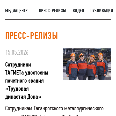
НАШИ ЛЮДИ
МЕДИАЦЕНТР
ПРЕСС-РЕЛИЗЫ
ВИДЕО
ПУБЛИКАЦИИ
ОКРУЖАЮЩАЯ СРЕДА
МЕДИАЦЕНТР
ПРЕСС-РЕЛИЗЫ
ЗАКУПКИ
15.05.2026
Сотрудники
ТАГМЕТа удостоены
почетного звания
«Трудовая
династия Дона»
Сотрудникам Таганрогского металлургического