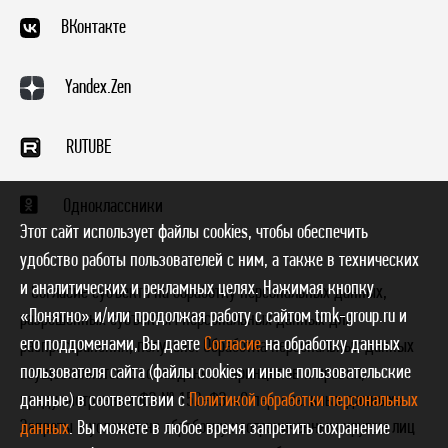
ВКонтакте
Yandex.Zen
RUTUBE
Одноклассники
Этот сайт использует файлы cookies, чтобы обеспечить
удобство работы пользователей с ним, а также в технических
и аналитических и рекламных целях. Нажимая кнопку
* Согласие субъекта на обработку персональных данных,
«Понятно» и/или продолжая работу с сайтом tmk-group.ru и
разрешенных субъектом персональных данных для
его поддоменами, Вы даете
Согласие
на обработку данных
распространения, получено. Обработка персональных данных
пользователя сайта (файлы cookies и иные пользовательские
осуществляется с соблюдением принципов и правил,
данные) в соответствии с
Политикой обработки персональных
предусмотренных ФЗ № 152-ФЗ «О персональных данных».
Запреты и условия на обработку неограниченным кругом лиц
данных
. Вы можете в любое время запретить сохранение