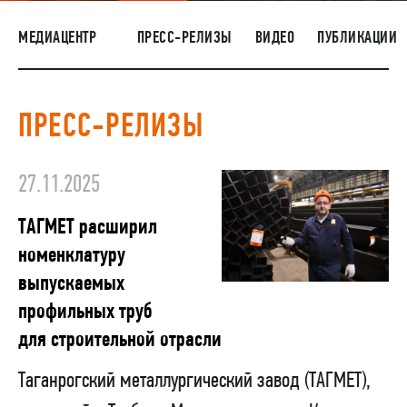
НАШИ ЛЮДИ
МЕДИАЦЕНТР
ПРЕСС-РЕЛИЗЫ
ВИДЕО
ПУБЛИКАЦИИ
ОКРУЖАЮЩАЯ СРЕДА
МЕДИАЦЕНТР
ПРЕСС-РЕЛИЗЫ
ЗАКУПКИ
27.11.2025
ТАГМЕТ расширил
номенклатуру
выпускаемых
профильных труб
для строительной отрасли
Таганрогский металлургический завод (ТАГМЕТ),