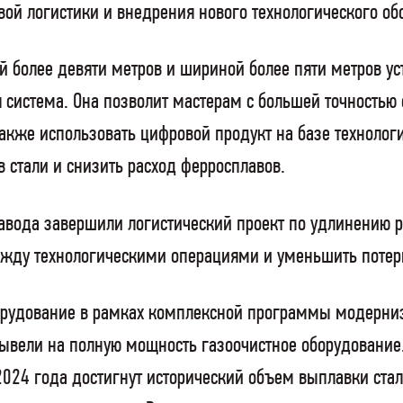
ой логистики и внедрения нового технологического об
й более девяти метров и шириной более пяти метров ус
истема. Она позволит мастерам с большей точностью 
также использовать цифровой продукт на базе техноло
в стали и снизить расход ферросплавов.
авода завершили логистический проект по удлинению р
между технологическими операциями и уменьшить потер
орудование в рамках комплексной программы модерни
вывели на полную мощность газоочистное оборудование
2024 года достигнут исторический объем выплавки ст