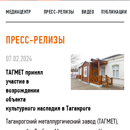
НАШИ ЛЮДИ
МЕДИАЦЕНТР
ПРЕСС-РЕЛИЗЫ
ВИДЕО
ПУБЛИКАЦИИ
ОКРУЖАЮЩАЯ СРЕДА
МЕДИАЦЕНТР
ПРЕСС-РЕЛИЗЫ
ЗАКУПКИ
07.02.2024
ТАГМЕТ принял
участие в
возрождении
объекта
культурного наследия в Таганроге
Таганрогский металлургический завод (ТАГМЕТ),