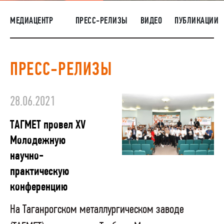
НАШИ ЛЮДИ
МЕДИАЦЕНТР
ПРЕСС-РЕЛИЗЫ
ВИДЕО
ПУБЛИКАЦИИ
ОКРУЖАЮЩАЯ СРЕДА
МЕДИАЦЕНТР
ПРЕСС-РЕЛИЗЫ
ЗАКУПКИ
28.06.2021
ТАГМЕТ провел XV
Молодежную
научно-
практическую
конференцию
На Таганрогском металлургическом заводе