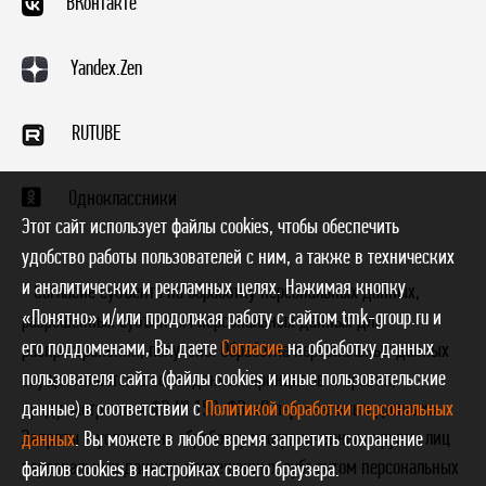
ВКонтакте
Yandex.Zen
RUTUBE
Одноклассники
Этот сайт использует файлы cookies, чтобы обеспечить
удобство работы пользователей с ним, а также в технических
и аналитических и рекламных целях. Нажимая кнопку
* Согласие субъекта на обработку персональных данных,
«Понятно» и/или продолжая работу с сайтом tmk-group.ru и
разрешенных субъектом персональных данных для
его поддоменами, Вы даете
Согласие
на обработку данных
распространения, получено. Обработка персональных данных
пользователя сайта (файлы cookies и иные пользовательские
осуществляется с соблюдением принципов и правил,
данные) в соответствии с
Политикой обработки персональных
предусмотренных ФЗ № 152-ФЗ «О персональных данных».
Запреты и условия на обработку неограниченным кругом лиц
данных
. Вы можете в любое время запретить сохранение
персональных данных, разрешенных субъектом персональных
файлов cookies в настройках своего браузера.