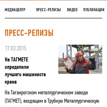
НАШИ ЛЮДИ
МЕДИАЦЕНТР
ПРЕСС-РЕЛИЗЫ
ВИДЕО
ПУБЛИКАЦИИ
ОКРУЖАЮЩАЯ СРЕДА
МЕДИАЦЕНТР
ПРЕСС-РЕЛИЗЫ
ЗАКУПКИ
17.03.2015
На ТАГМЕТЕ
определили
лучшего машиниста
крана
На Таганрогском металлургическом заводе
(ТАГМЕТ), входящем в Трубную Металлургическую