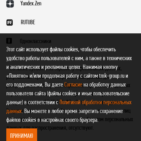
Yandex.Zen
RUTUBE
Одноклассники
Этот сайт использует файлы cookies, чтобы обеспечить
удобство работы пользователей с ним, а также в технических
и аналитических и рекламных целях. Нажимая кнопку
* Согласие субъекта на обработку персональных данных,
«Понятно» и/или продолжая работу с сайтом tmk-group.ru и
разрешенных субъектом персональных данных для
его поддоменами, Вы даете
Согласие
на обработку данных
распространения, получено. Обработка персональных данных
пользователя сайта (файлы cookies и иные пользовательские
осуществляется с соблюдением принципов и правил,
предусмотренных ФЗ № 152-ФЗ «О персональных данных».
данные) в соответствии с
Политикой обработки персональных
Запреты и условия на обработку неограниченным кругом лиц
данных
. Вы можете в любое время запретить сохранение
персональных данных, разрешенных субъектом персональных
файлов cookies в настройках своего браузера.
данных для распространения, отсутствуют.
ПРИНИМАЮ