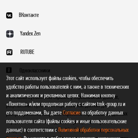
ВКонтакте
Yandex.Zen
RUTUBE
Одноклассники
Этот сайт использует файлы cookies, чтобы обеспечить
удобство работы пользователей с ним, а также в технических
и аналитических и рекламных целях. Нажимая кнопку
* Согласие субъекта на обработку персональных данных,
«Понятно» и/или продолжая работу с сайтом tmk-group.ru и
разрешенных субъектом персональных данных для
его поддоменами, Вы даете
Согласие
на обработку данных
распространения, получено. Обработка персональных данных
пользователя сайта (файлы cookies и иные пользовательские
осуществляется с соблюдением принципов и правил,
данные) в соответствии с
Политикой обработки персональных
предусмотренных ФЗ № 152-ФЗ «О персональных данных».