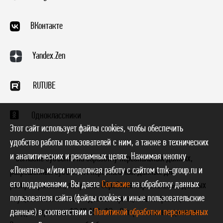
ВКонтакте
Yandex.Zen
RUTUBE
Одноклассники
Этот сайт использует файлы cookies, чтобы обеспечить
удобство работы пользователей с ним, а также в технических
и аналитических и рекламных целях. Нажимая кнопку
* Согласие субъекта на обработку персональных данных,
«Понятно» и/или продолжая работу с сайтом tmk-group.ru и
разрешенных субъектом персональных данных для
его поддоменами, Вы даете
Согласие
на обработку данных
распространения, получено. Обработка персональных данных
пользователя сайта (файлы cookies и иные пользовательские
осуществляется с соблюдением принципов и правил,
предусмотренных ФЗ № 152-ФЗ «О персональных данных».
данные) в соответствии с
Политикой обработки персональных