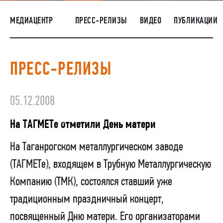
НАШИ ЛЮДИ
МЕДИАЦЕНТР
ПРЕСС-РЕЛИЗЫ
ВИДЕО
ПУБЛИКАЦИИ
ОКРУЖАЮЩАЯ СРЕДА
МЕДИАЦЕНТР
ПРЕСС-РЕЛИЗЫ
ЗАКУПКИ
05.12.2008
На ТАГМЕТе отметили День матери
На Таганрогском металлургическом заводе
(ТАГМЕТе), входящем в Трубную Металлургическую
Компанию (ТМК), состоялся ставший уже
традиционным праздничный концерт,
посвященный Дню матери. Его организаторами