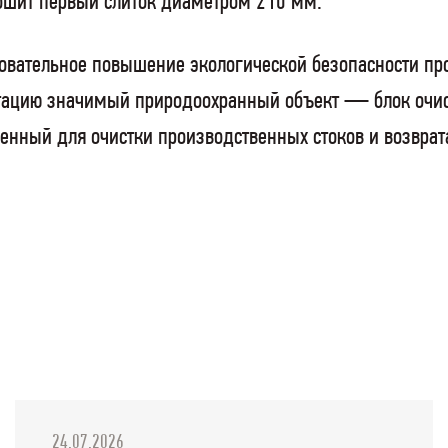
рошит первый слиток диаметром 210 мм.
вательное повышение экологической безопасности про
атацию значимый природоохранный объект — блок очист
нный для очистки производственных стоков и возврата
24.07.2026