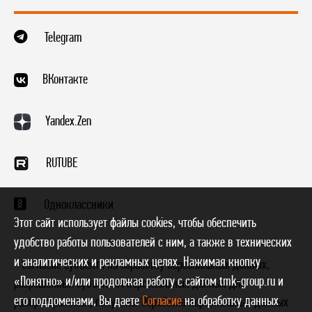
Telegram
ВКонтакте
Yandex.Zen
RUTUBE
Одноклассники
Этот сайт использует файлы cookies, чтобы обеспечить
удобство работы пользователей с ним, а также в технических
и аналитических и рекламных целях. Нажимая кнопку
* Согласие субъекта на обработку персональных данных,
«Понятно» и/или продолжая работу с сайтом tmk-group.ru и
разрешенных субъектом персональных данных для
его поддоменами, Вы даете
Согласие
на обработку данных
распространения, получено. Обработка персональных данных