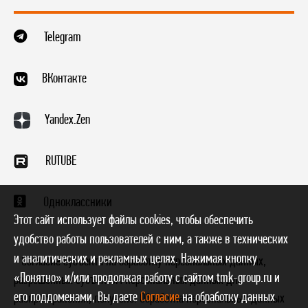
Telegram
ВКонтакте
Yandex.Zen
RUTUBE
Одноклассники
Этот сайт использует файлы cookies, чтобы обеспечить
удобство работы пользователей с ним, а также в технических
и аналитических и рекламных целях. Нажимая кнопку
* Согласие субъекта на обработку персональных данных,
«Понятно» и/или продолжая работу с сайтом tmk-group.ru и
разрешенных субъектом персональных данных для
его поддоменами, Вы даете
Согласие
на обработку данных
распространения, получено. Обработка персональных данных