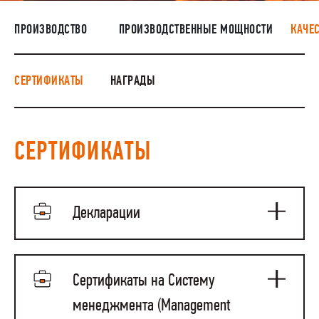
НАШИ ЛЮДИ
ПРОИЗВОДСТВО
ПРОИЗВОДСТВЕННЫЕ МОЩНОСТИ
КАЧЕ
ОКРУЖАЮЩАЯ СРЕДА
МЕДИАЦЕНТР
СЕРТИФИКАТЫ
НАГРАДЫ
ЗАКУПКИ
СЕРТИФИКАТЫ
Декларации
Декларация ТАГМЕТ о
соответствии ТР ТС 032_2013
Сертификаты на Систему
ТУ 14-3Р-91-2004_схема 3д
менеджмента (Management