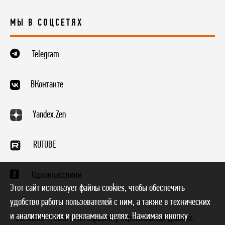
PDF
МЫ В СОЦСЕТЯХ
Декларация о соответствии ТР
Telegram
ТС 010_2011 ГОСТ 31446-2017
(ISO 11960-2014)_Филиал ПАО
ВКонтакте
ТМК ТАГМЕТ
PDF
Yandex.Zen
RUTUBE
Декларация о соответствии ТР
ТС 010_2011 ГОСТ 32696-2014
Одноклассники
(ISO 11961-2008)_Филиал ПАО
Этот сайт использует файлы cookies, чтобы обеспечить
ТМК ТАГМЕТ
удобство работы пользователей с ним, а также в технических
и аналитических и рекламных целях. Нажимая кнопку
* Согласие субъекта на обработку персональных данных,
PDF