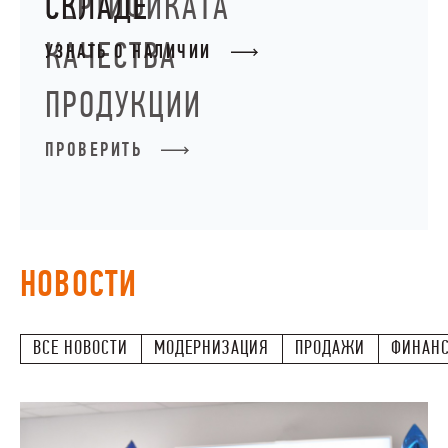
СЕРТИФИКАТА
НАШИ ЛЮДИ
КАЧЕСТВА
ОКРУЖАЮЩАЯ СРЕДА
ПРОДУКЦИИ
МЕДИАЦЕНТР
ЗАКУПКИ
ПРОВЕРИТЬ
НОВОСТИ
ВСЕ НОВОСТИ
МОДЕРНИЗАЦИЯ
ПРОДАЖИ
ФИНАН